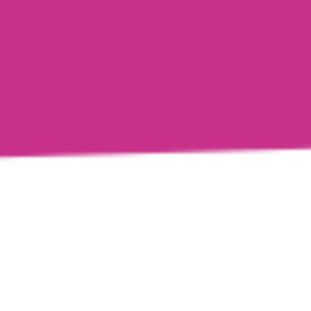
Cookie-Einstellungen
Diese Webseite verwendet Cookies, um Besuchern ein optimales
Nutzererlebnis zu bieten. Bestimmte Inhalte von Drittanbietern werden
nur angezeigt, wenn die entsprechende Option aktiviert ist. Die
Datenverarbeitung kann dann auch in einem Drittland erfolgen.
Weitere Informationen hierzu in der Datenschutzerklärung.
Deutscher Fassadenpreis 2011
Ein 2. Preis für das Malerteam Knoth sowie die
Technisch notwendige
Architekten Gerhard und Hans-Peter Wolf
Diese Cookies sind zum Betrieb der Webseite notwendig, z.B. zum
Schutz vor Hackerangriffen und zur Gewährleistung eines
Das historische Pfarrhaus im Hemsbacher Ortskern
konsistenten und der Nachfrage angepassten Erscheinungsbilds der
hat beim wichtigsten Wettbewerb für gelungene